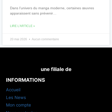
Dans l’univers du manga moderne, certaines œuvres
apparaissent sans prévenir…
LIRE L'ARTICLE »
20 mai 2026
Aucun commentaire
une filiale de
INFORMATIONS
Accueil
Les News
Mon compte