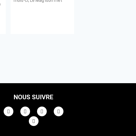
mois-ci, Le Mag’ison met
n
NOUS SUIVRE