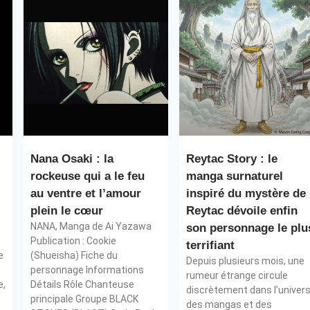
Nana Osaki : la
Reytac Story : le
rockeuse qui a le feu
manga surnaturel
au ventre et l’amour
inspiré du mystère de
plein le cœur
Reytac dévoile enfin
NANA, Manga de Ai Yazawa
son personnage le plu
Publication : Cookie
terrifiant
e
(Shueisha) Fiche du
Depuis plusieurs mois, une
personnage Informations
rumeur étrange circule
e,
Détails Rôle Chanteuse
discrètement dans l’univer
principale Groupe BLACK
des mangas et des