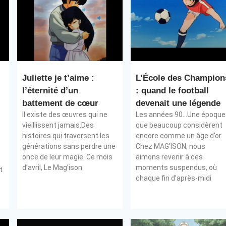
Juliette je t’aime :
L’École des Champion
l’éternité d’un
: quand le football
battement de cœur
devenait une légende
Il existe des œuvres qui ne
Les années 90…Une époque
vieillissent jamais.Des
que beaucoup considèrent
histoires qui traversent les
encore comme un âge d’or.
générations sans perdre une
Chez MAG’ISON, nous
once de leur magie. Ce mois
aimons revenir à ces
d’avril, Le Mag’ison
moments suspendus, où
t
chaque fin d’après-midi