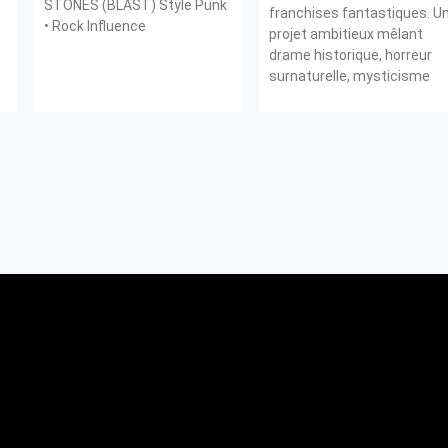
STONES (BLAST) Style Punk
franchises fantastiques. U
• Rock Influence
projet ambitieux mêlant
drame historique, horreur
surnaturelle, mysticisme