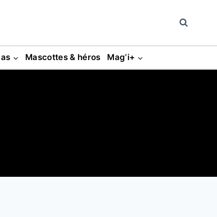
gas
Mascottes & héros
Mag’i+