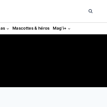
gas
Mascottes & héros
Mag’i+