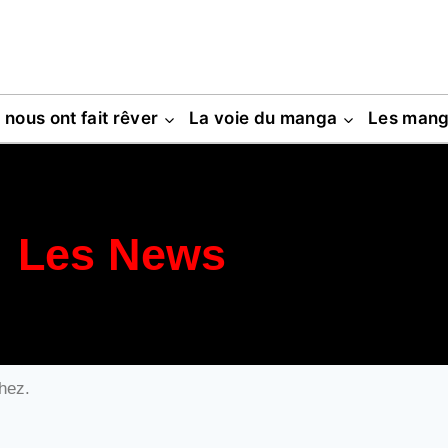
s nous ont fait rêver
La voie du manga
Les man
Les News
hez.