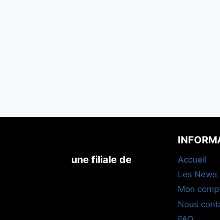
INFORM
une filiale de
Accueil
Les News
Mon comp
Nous cont
FAQ