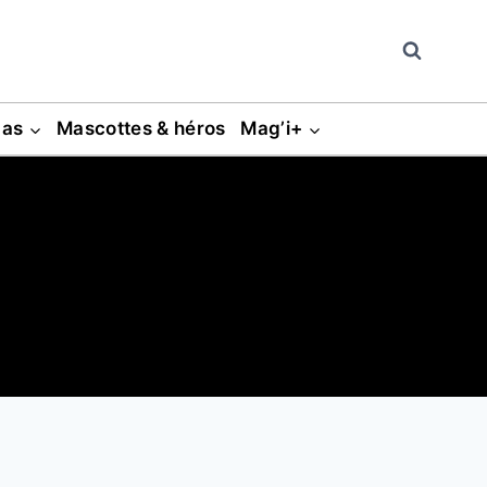
gas
Mascottes & héros
Mag’i+