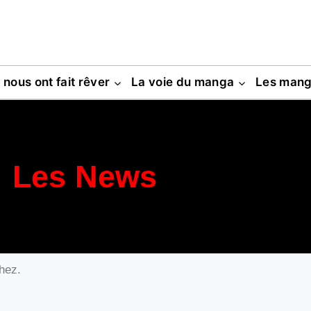
s nous ont fait rêver
La voie du manga
Les man
Les News
hez.