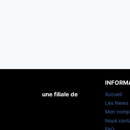
INFORM
une filiale de
Accueil
Les News
Mon comp
Nous cont
FAQ