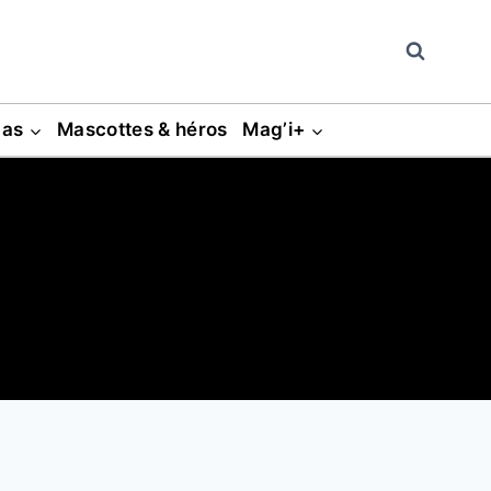
gas
Mascottes & héros
Mag’i+