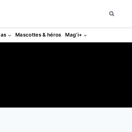
gas
Mascottes & héros
Mag’i+