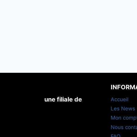
INFORM
une filiale de
Accueil
Les News
Mon comp
Nous cont
FAQ