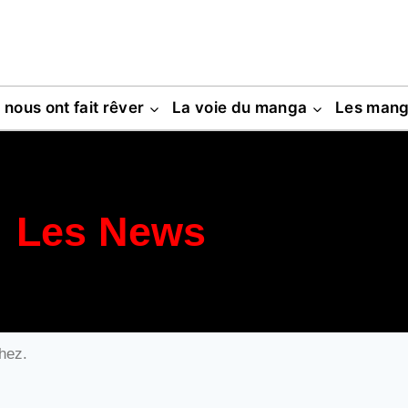
s nous ont fait rêver
La voie du manga
Les man
Les News
hez.