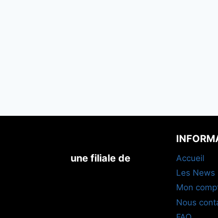
INFORM
une filiale de
Accueil
Les News
Mon comp
Nous cont
FAQ