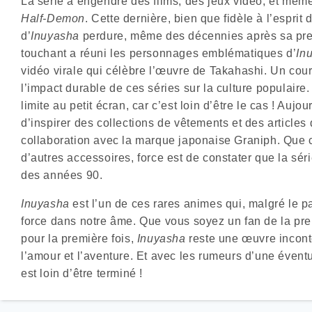
La série a engendré des films, des jeux vidéo, et même
Half-Demon
. Cette dernière, bien que fidèle à l’esprit 
d’
Inuyasha
perdure, même des décennies après sa pre
touchant a réuni les personnages emblématiques d’
In
vidéo virale qui célèbre l’œuvre de Takahashi. Un cou
l’impact durable de ces séries sur la culture populaire.
limite au petit écran, car c’est loin d’être le cas ! Auj
d’inspirer des collections de vêtements et des articl
collaboration avec la marque japonaise Graniph. Que ce
d’autres accessoires, force est de constater que la séri
des années 90.
Inuyasha
est l’un de ces rares animes qui, malgré le 
force dans notre âme. Que vous soyez un fan de la pre
pour la première fois,
Inuyasha
reste une œuvre inconto
l’amour et l’aventure. Et avec les rumeurs d’une évent
est loin d’être terminé !