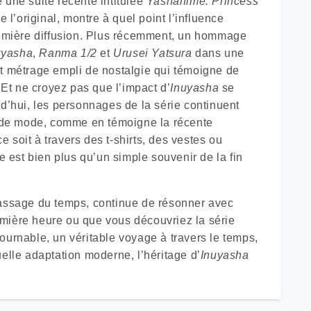
 une suite récente intitulée
Yashahime: Princess
de l’original, montre à quel point l’influence
mière diffusion. Plus récemment, un hommage
uyasha
,
Ranma 1/2
et
Urusei Yatsura
dans une
rt métrage empli de nostalgie qui témoigne de
 Et ne croyez pas que l’impact d’
Inuyasha
se
ourd’hui, les personnages de la série continuent
es de mode, comme en témoigne la récente
 soit à travers des t-shirts, des vestes ou
e est bien plus qu’un simple souvenir de la fin
passage du temps, continue de résonner avec
mière heure ou que vous découvriez la série
urnable, un véritable voyage à travers le temps,
uelle adaptation moderne, l’héritage d’
Inuyasha