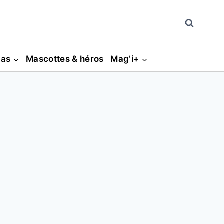
gas
Mascottes & héros
Mag’i+