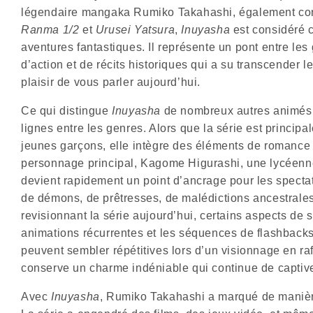
légendaire mangaka Rumiko Takahashi, également co
Ranma 1/2
et
Urusei Yatsura
,
Inuyasha
est considéré 
aventures fantastiques. Il représente un pont entre l
d’action et de récits historiques qui a su transcender le
plaisir de vous parler aujourd’hui.
Ce qui distingue
Inuyasha
de nombreux autres animés de
lignes entre les genres. Alors que la série est princ
jeunes garçons, elle intègre des éléments de romance q
personnage principal, Kagome Higurashi, une lycéenn
devient rapidement un point d’ancrage pour les spectat
de démons, de prêtresses, de malédictions ancestral
revisionnant la série aujourd’hui, certains aspects de 
animations récurrentes et les séquences de flashbacks
peuvent sembler répétitives lors d’un visionnage en raf
conserve un charme indéniable qui continue de captive
Avec
Inuyasha
, Rumiko Takahashi a marqué de manière 