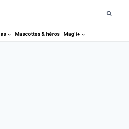
gas
Mascottes & héros
Mag’i+