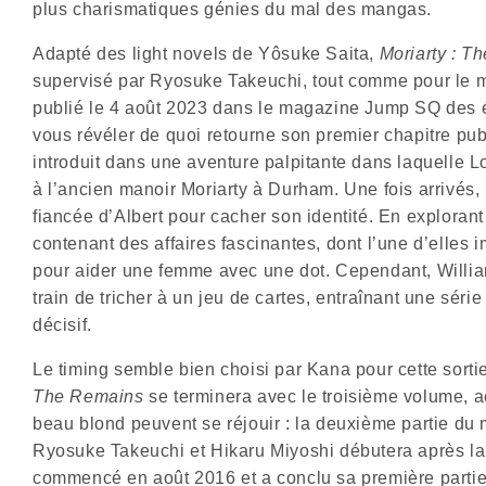
plus charismatiques génies du mal des mangas.
Adapté des light novels de Yôsuke Saita,
Moriarty : T
supervisé par Ryosuke Takeuchi, tout comme pour le m
publié le 4 août 2023 dans le magazine Jump SQ des é
vous révéler de quoi retourne son premier chapitre pub
introduit dans une aventure palpitante dans laquelle L
à l’ancien manoir Moriarty à Durham. Une fois arrivés, 
fiancée d’Albert pour cacher son identité. En explorant
contenant des affaires fascinantes, dont l’une d’elles
pour aider une femme avec une dot. Cependant, Willi
train de tricher à un jeu de cartes, entraînant une sé
décisif.
Le timing semble bien choisi par Kana pour cette sorti
The Remains
se terminera avec le troisième volume, a
beau blond peuvent se réjouir : la deuxième partie du 
Ryosuke Takeuchi et Hikaru Miyoshi débutera après la
commencé en août 2016 et a conclu sa première partie