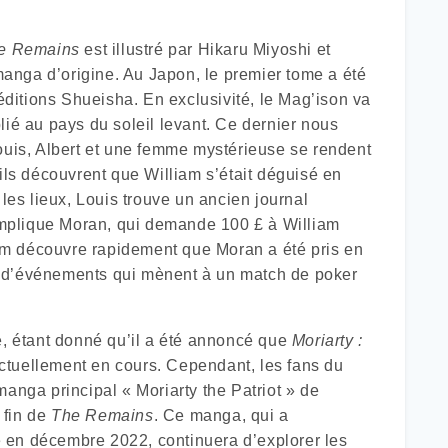
he Remains
est illustré par Hikaru Miyoshi et
anga d’origine. Au Japon, le premier tome a été
ditions Shueisha. En exclusivité, le Mag’ison va
lié au pays du soleil levant. Ce dernier nous
ouis, Albert et une femme mystérieuse se rendent
ils découvrent que William s’était déguisé en
 les lieux, Louis trouve un ancien journal
 implique Moran, qui demande 100 £ à William
am découvre rapidement que Moran a été pris en
rie d’événements qui mènent à un match de poker
e, étant donné qu’il a été annoncé que
Moriarty :
ctuellement en cours. Cependant, les fans du
manga principal « Moriarty the Patriot » de
 fin de
The Remains
. Ce manga, qui a
 en décembre 2022, continuera d’explorer les