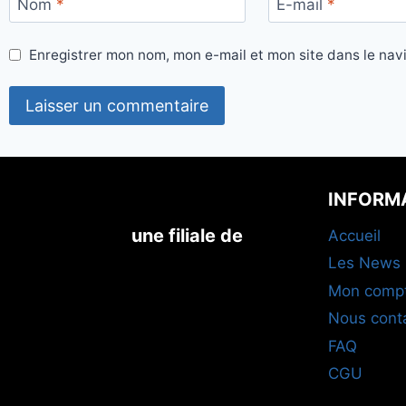
Nom
*
E-mail
*
Enregistrer mon nom, mon e-mail et mon site dans le na
INFORM
une filiale de
Accueil
Les News
Mon comp
Nous cont
FAQ
CGU