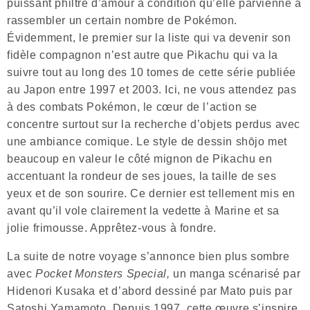
puissant philtre d’amour à condition qu’elle parvienne à
rassembler un certain nombre de Pokémon.
Évidemment, le premier sur la liste qui va devenir son
fidèle compagnon n’est autre que Pikachu qui va la
suivre tout au long des 10 tomes de cette série publiée
au Japon entre 1997 et 2003. Ici, ne vous attendez pas
à des combats Pokémon, le cœur de l’action se
concentre surtout sur la recherche d’objets perdus avec
une ambiance comique. Le style de dessin shōjo met
beaucoup en valeur le côté mignon de Pikachu en
accentuant la rondeur de ses joues, la taille de ses
yeux et de son sourire. Ce dernier est tellement mis en
avant qu’il vole clairement la vedette à Marine et sa
jolie frimousse. Apprêtez-vous à fondre.
La suite de notre voyage s’annonce bien plus sombre
avec
Pocket Monsters Special,
un manga scénarisé par
Hidenori Kusaka et d’abord dessiné par Mato puis par
Satoshi Yamamoto. Depuis 1997, cette œuvre s’inspire