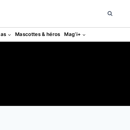
gas
Mascottes & héros
Mag’i+