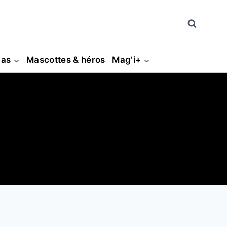
gas
Mascottes & héros
Mag’i+