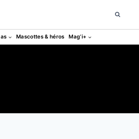
gas
Mascottes & héros
Mag’i+