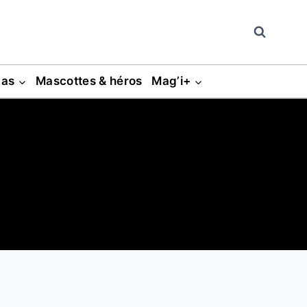
gas
Mascottes & héros
Mag’i+