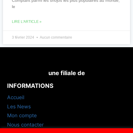
Comptant parmi les shojos les plus populaires au monde,
le
LIRE L'ARTICLE »
3 février 2024
Aucun commentaire
une filiale de
INFORMATIONS
Accueil
Les News
Mon compte
Nous contacter