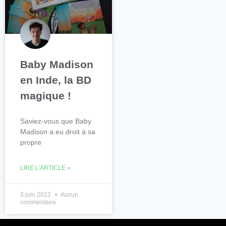
Baby Madison
en Inde, la BD
magique !
Saviez-vous que Baby
Madison a eu droit à sa
propre
LIRE L'ARTICLE »
3 juin 2022
Aucun
commentaire