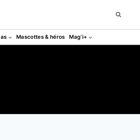
gas
Mascottes & héros
Mag’i+