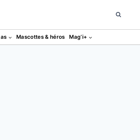
gas
Mascottes & héros
Mag’i+