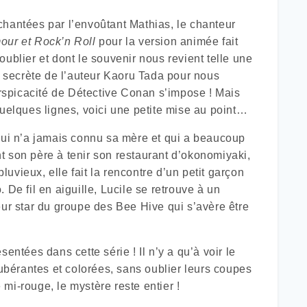
chantées par l’envoûtant Mathias, le chanteur
our et Rock’n Roll
pour la version animée fait
ublier et dont le souvenir nous revient telle une
on secrète de l’auteur Kaoru Tada pour nous
spicacité de Détective Conan s’impose ! Mais
quelques lignes, voici une petite mise au point…
 qui n’a jamais connu sa mère et qui a beaucoup
t son père à tenir son restaurant d’okonomiyaki,
vieux, elle fait la rencontre d’un petit garçon
 fil en aiguille, Lucile se retrouve à un
eur star du groupe des Bee Hive qui s’avère être
entées dans cette série ! Il n’y a qu’à voir le
bérantes et colorées, sans oublier leurs coupes
mi-rouge, le mystère reste entier !