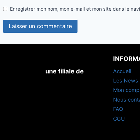
Enregistrer mon nom, mon e-mail et mon site dans le na
INFORM
une filiale de
Accueil
Les News
Mon comp
Nous cont
FAQ
CGU