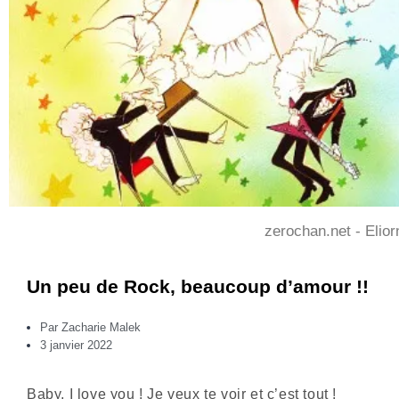
zerochan.net - Elior
Un peu de Rock, beaucoup d’amour !!
Par
Zacharie Malek
3 janvier 2022
Baby, I love you ! Je veux te voir et c’est tout !