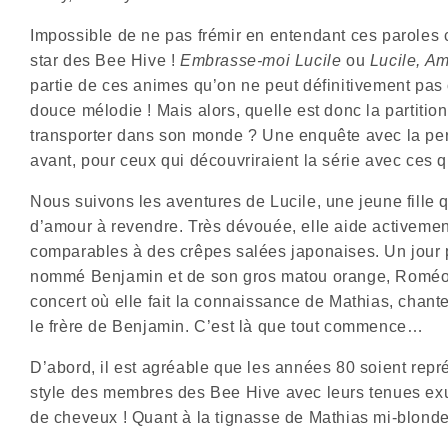
Impossible de ne pas frémir en entendant ces paroles 
star des Bee Hive !
Embrasse-moi Lucile
ou
Lucile, Am
partie de ces animes qu’on ne peut définitivement pas o
douce mélodie ! Mais alors, quelle est donc la partiti
transporter dans son monde ? Une enquête avec la per
avant, pour ceux qui découvriraient la série avec ces 
Nous suivons les aventures de Lucile, une jeune fille
d’amour à revendre. Très dévouée, elle aide activemen
comparables à des crêpes salées japonaises. Un jour plu
nommé Benjamin et de son gros matou orange, Roméo. De
concert où elle fait la connaissance de Mathias, chant
le frère de Benjamin. C’est là que tout commence…
D’abord, il est agréable que les années 80 soient représ
style des membres des Bee Hive avec leurs tenues exu
de cheveux ! Quant à la tignasse de Mathias mi-blonde 