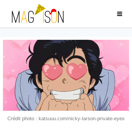
Crédit photo : katsuuu.com/nicky-larson-private-eyes