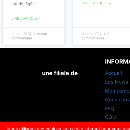
LIRE L'ARTICLE »
Laurie, âgée
LIRE L'ARTICLE »
3 mars 2024
Aucun
3 mars 2024
3
commentaire
commentaires
INFORM
une filiale de
Accueil
Les News
Mon comp
Nous cont
FAQ
CGU
Nous utilisons des cookies sur ce site internet pour vous ga