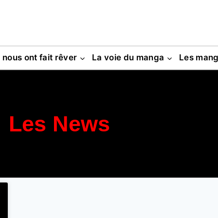
s nous ont fait rêver
La voie du manga
Les man
Les News