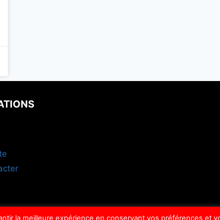
ATIONS
te
acter
rantir la meilleure expérience en conservant vos préférences et v