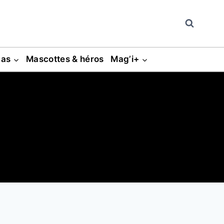
gas
Mascottes & héros
Mag’i+