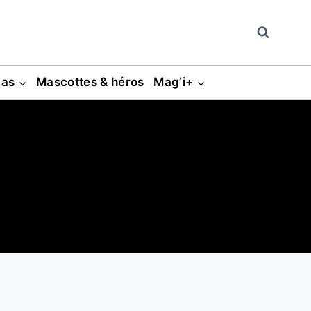
gas
Mascottes & héros
Mag’i+