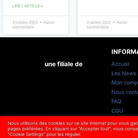
LIRE L'ARTICLE »
3 octobre 2023
Aucun
3 janvier 2022
Aucun
commentaire
commentaire
INFORM
une filiale de
Accueil
Les News
Mon comp
Nous cont
FAQ
CGU
Nous utilisons des cookies sur ce site internet pour vous ga
pages préférées. En cliquant sur "Accepter tout", vous conse
"Cookie Settings" pour les réguler.