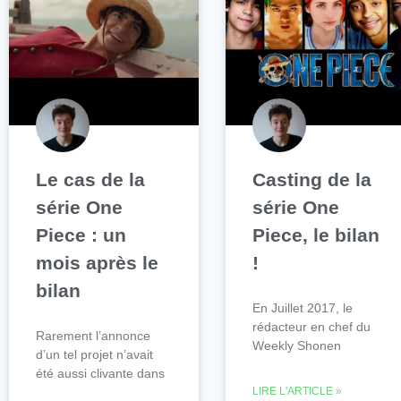
Le cas de la
Casting de la
série One
série One
Piece : un
Piece, le bilan
mois après le
!
bilan
En Juillet 2017, le
rédacteur en chef du
Rarement l’annonce
Weekly Shonen
d’un tel projet n’avait
été aussi clivante dans
LIRE L'ARTICLE »