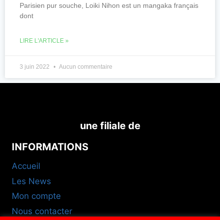
Parisien pur souche, Loiki Nihon est un mangaka français
dont
LIRE L'ARTICLE »
3 juin 2022
Aucun commentaire
une filiale de
INFORMATIONS
Accueil
Les News
Mon compte
Nous contacter