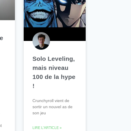
se
Solo Leveling,
s
mais niveau
100 de la hype
!
Crunchyroll vient de
sortir un nouvel as de
son jeu
e
nt
LIRE L'ARTICLE »