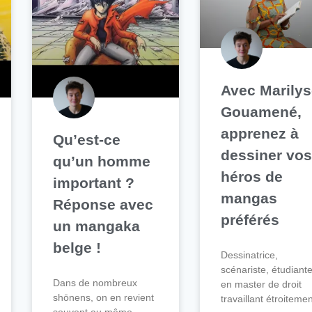
Avec Marily
Gouamené,
apprenez à
Qu’est-ce
dessiner vo
qu’un homme
héros de
important ?
mangas
Réponse avec
préférés
un mangaka
belge !
Dessinatrice,
scénariste, étudiant
Dans de nombreux
en master de droit
shōnens, on en revient
travaillant étroiteme
souvent au même