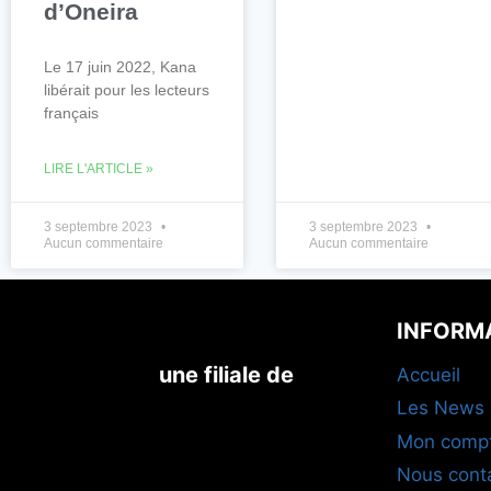
d’Oneira
Le 17 juin 2022, Kana
libérait pour les lecteurs
français
LIRE L'ARTICLE »
3 septembre 2023
3 septembre 2023
Aucun commentaire
Aucun commentaire
INFORM
une filiale de
Accueil
Les News
Mon comp
Nous cont